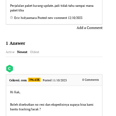
Perjalalan paket kurang update..jadi tidak tahu sampai mana
paket tiba
Eric hidyasmara
Posted new comment
12/10/2023
Add a Comment
1
Answer
Active
Newest
Oldest
396.43K
0
Comments
Cekresi. com
Posted 11/10/2023
Hi Kak,
Boleh disebutkan no resi dan ekspedisinya supaya bisa kami
bantu tracking/lacak ?