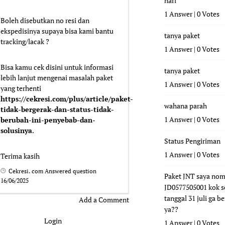
hari
1 Answer
|
0 Votes
Boleh disebutkan no resi dan
ekspedisinya supaya bisa kami bantu
tanya paket
tracking/lacak ?
1 Answer
|
0 Votes
Bisa kamu cek disini untuk informasi
tanya paket
lebih lanjut mengenai masalah paket
1 Answer
|
0 Votes
yang terhenti
https://cekresi.com/plus/article/paket-
wahana parah
tidak-bergerak-dan-status-tidak-
1 Answer
|
0 Votes
berubah-ini-penyebab-dan-
solusinya
.
Status Pengiriman
1 Answer
|
0 Votes
Terima kasih
Cekresi. com
Answered question
Paket JNT saya nom
16/06/2025
JD0577505001 kok s
tanggal 31 juli ga b
Add a Comment
ya??
Login
1 Answer
|
0 Votes