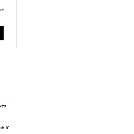
ATE
dah 10