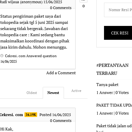
Rudi wijaua (anonymous)
15/06/2025
0
0
Comments
Status pengiriman paket saya dari
tokopedia sejak tgl 5 juni 2025 sampai
sekarang tidak bergerak. Jawaban dari
tokopedia care : Kami sedang bantu
maksimalkan koordinasi dengan pihak
jasa kirim dahulu. Mohon menunggu.
Cekresi. com
Answered question
16/06/2025
#PERTANYAAN
Add a Comment
TERBARU
Tanya paket
Active
1 Answer
|
0 Votes
Oldest
Newest
PAKET TIDAK UPD
1 Answer
|
0 Votes
Cekresi. com
Posted 16/06/2025
34.19K
0
Comments
Paket tidak jalan u
Hi Kak,