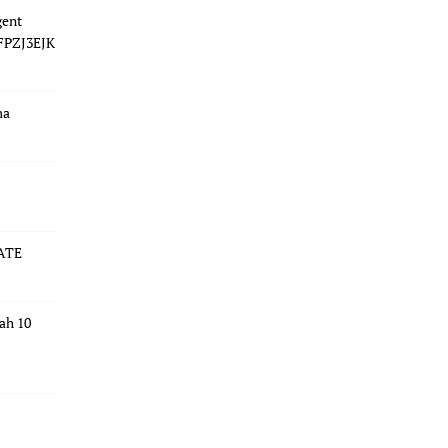
gent
 FPZJ3EJK
ma
ATE
dah 10