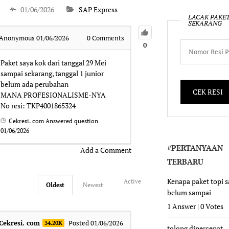
01/06/2026
SAP Express
LACAK PAKE
SEKARANG
Anonymous
01/06/2026
0
Comments
0
Paket saya kok dari tanggal 29 Mei
sampai sekarang, tanggal 1 junior
belum ada perubahan
MANA PROFESIONALISME-NYA
No resi: TKP4001865324
Cekresi. com
Answered question
01/06/2026
#PERTANYAAN
Add a Comment
TERBARU
Kenapa paket topi 
Active
Oldest
Newest
belum sampai
1 Answer
|
0 Votes
Cekresi. com
Posted 01/06/2026
34.20K
tolong dipercepat