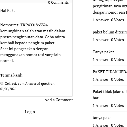
0
Comments
pengiriman saya ur
Hai Kak,
dengan nomor resi
1 Answer
|
0 Votes
Nomor resi TKP4001865324
kemungkinan salah atau masih dalam
paket belum diteri
proses penginputan data. Coba minta
1 Answer
|
0 Votes
kembali kepada pengirim paket.
Saat ini pengecekan dengan
Tanya paket
menggunakan nomor resi yang lain
1 Answer
|
0 Votes
normal.
PAKET TIDAK UPD
Terima kasih
1 Answer
|
0 Votes
Cekresi. com
Answered question
01/06/2026
Paket tidak jalan u
hari
Add a Comment
1 Answer
|
0 Votes
Login
tanya paket
1 Answer
|
0 Votes