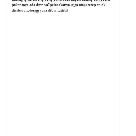
paket saya ada dmn ya?pelacakanya jg ga maju tetep stuck
disituuu,tolongg yaaa dibantu🙏🏻