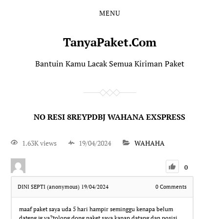
MENU
TanyaPaket.Com
Bantuin Kamu Lacak Semua Kiriman Paket
NO RESI 8REYPDBJ WAHANA EXSPRESS
1.63K views
19/04/2024
WAHAHA
0
DINI SEPTI (anonymous)
19/04/2024
0
Comments
maaf paket saya uda 5 hari hampir seminggu kenapa belum
dateng jg ya?tolong dong paket saya kapan datang dan posisi