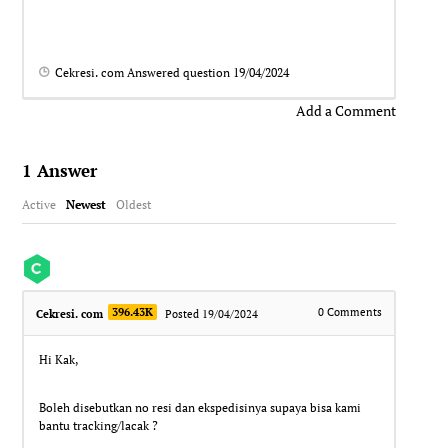
Cekresi. com
Answered question
19/04/2024
Add a Comment
1
Answer
Active
Newest
Oldest
396.43K
0
Comments
Cekresi. com
Posted 19/04/2024
Hi Kak,
Boleh disebutkan no resi dan ekspedisinya supaya bisa kami
bantu tracking/lacak ?