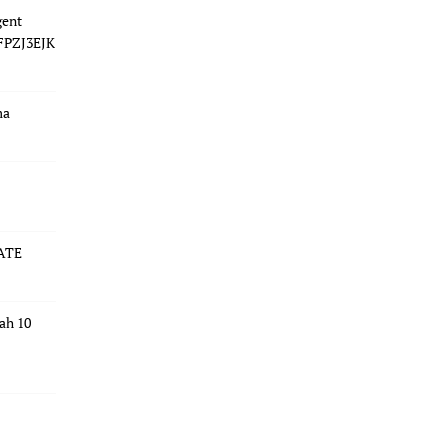
gent
 FPZJ3EJK
ma
ATE
dah 10