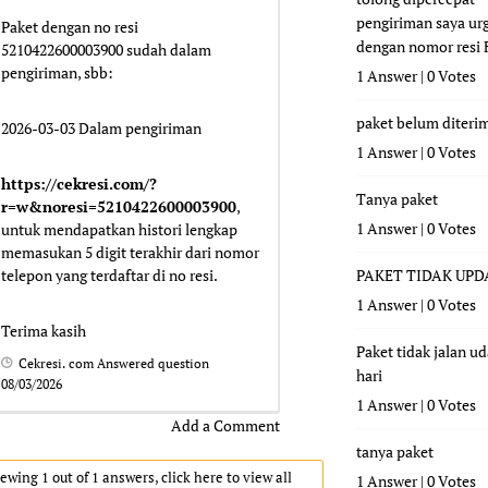
pengiriman saya ur
Paket dengan no resi
dengan nomor resi
5210422600003900 sudah dalam
pengiriman, sbb:
1 Answer
|
0 Votes
paket belum diteri
2026-03-03 Dalam pengiriman
1 Answer
|
0 Votes
https://cekresi.com/?
Tanya paket
r=w&noresi=5210422600003900
,
1 Answer
|
0 Votes
untuk mendapatkan histori lengkap
memasukan 5 digit terakhir dari nomor
telepon yang terdaftar di no resi.
PAKET TIDAK UPD
1 Answer
|
0 Votes
Terima kasih
Paket tidak jalan u
Cekresi. com
Answered question
hari
08/03/2026
1 Answer
|
0 Votes
Add a Comment
tanya paket
ewing 1 out of 1 answers, click here to view all
1 Answer
|
0 Votes