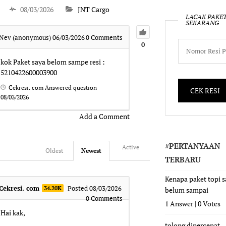
08/03/2026
JNT Cargo
LACAK PAKE
SEKARANG
Nev (anonymous)
06/03/2026
0
Comments
0
kok Paket saya belom sampe resi :
5210422600003900
Cekresi. com
Answered question
08/03/2026
Add a Comment
#PERTANYAAN
Active
Oldest
Newest
TERBARU
Kenapa paket topi 
Cekresi. com
Posted 08/03/2026
34.20K
belum sampai
0
Comments
1 Answer
|
0 Votes
Hai kak,
tolong dipercepat