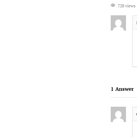
728 views
1
Answer