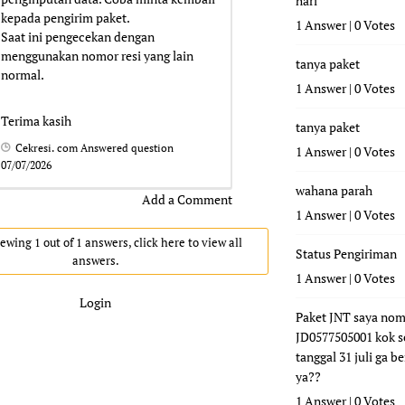
hari
kepada pengirim paket.
1 Answer
|
0 Votes
Saat ini pengecekan dengan
menggunakan nomor resi yang lain
tanya paket
normal.
1 Answer
|
0 Votes
Terima kasih
tanya paket
Cekresi. com
Answered question
1 Answer
|
0 Votes
07/07/2026
wahana parah
Add a Comment
1 Answer
|
0 Votes
ewing 1 out of 1 answers, click here to view all
Status Pengiriman
answers.
1 Answer
|
0 Votes
Login
Paket JNT saya nom
JD0577505001 kok s
tanggal 31 juli ga b
ya??
1 Answer
|
0 Votes