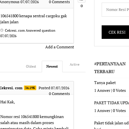
Anonymous
07/07/2026
0
Comments
0
106541800
kenapa sentral cargoku gak
jalan jalan
Cekresi. com
Answered question
07/07/2026
Add a Comment
#PERTANYAAN
Active
Oldest
Newest
TERBARU
Tanya paket
Cekresi. com
Posted 07/07/2026
34.19K
1 Answer
|
0 Votes
0
Comments
Hai Kak,
PAKET TIDAK UPD
1 Answer
|
0 Votes
Nomor resi 106541800 kemungkinan
salah atau masih dalam proses
Paket tidak jalan u
penginputan data. Coba minta kembali