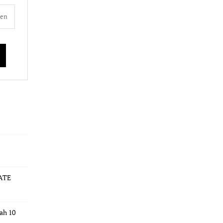
ATE
dah 10