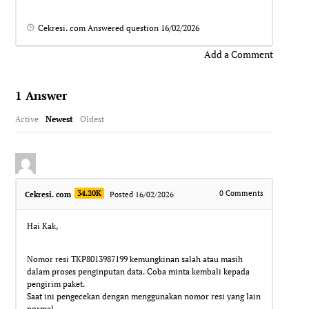
Cekresi. com
Answered question
16/02/2026
Add a Comment
1
Answer
Active
Newest
Oldest
34.20K
0
Comments
Cekresi. com
Posted 16/02/2026
Hai Kak,
Nomor resi TKP8013987199 kemungkinan salah atau masih
dalam proses penginputan data. Coba minta kembali kepada
pengirim paket.
Saat ini pengecekan dengan menggunakan nomor resi yang lain
normal.