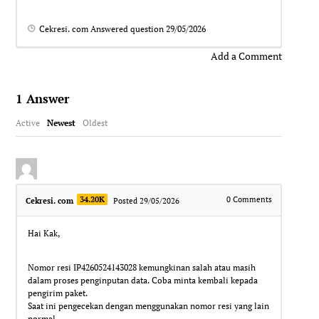
Cekresi. com
Answered question
29/05/2026
Add a Comment
1
Answer
Active
Newest
Oldest
34.20K
0
Comments
Cekresi. com
Posted 29/05/2026
Hai Kak,
Nomor resi IP4260524143028 kemungkinan salah atau masih
dalam proses penginputan data. Coba minta kembali kepada
pengirim paket.
Saat ini pengecekan dengan menggunakan nomor resi yang lain
normal.