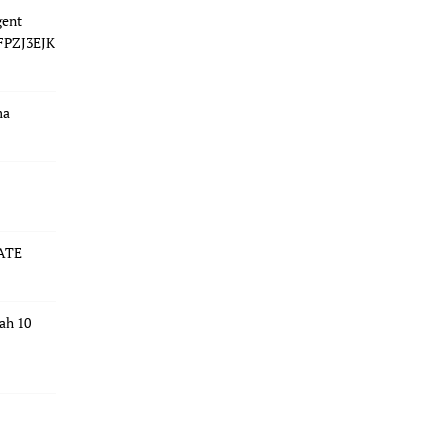
gent
 FPZJ3EJK
ma
ATE
dah 10