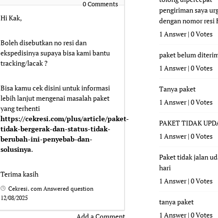
0
Comments
pengiriman saya ur
Hi Kak,
dengan nomor resi
1 Answer
|
0 Votes
Boleh disebutkan no resi dan
ekspedisinya supaya bisa kami bantu
paket belum diteri
tracking/lacak ?
1 Answer
|
0 Votes
Bisa kamu cek disini untuk informasi
Tanya paket
lebih lanjut mengenai masalah paket
1 Answer
|
0 Votes
yang terhenti
https://cekresi.com/plus/article/paket-
PAKET TIDAK UPD
tidak-bergerak-dan-status-tidak-
1 Answer
|
0 Votes
berubah-ini-penyebab-dan-
solusinya
.
Paket tidak jalan u
hari
Terima kasih
1 Answer
|
0 Votes
Cekresi. com
Answered question
12/08/2025
tanya paket
1 Answer
|
0 Votes
Add a Comment