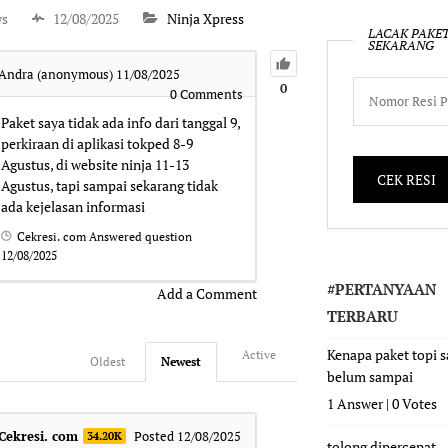
ws
12/08/2025
Ninja Xpress
LACAK PAKE
SEKARANG
Andra (anonymous)
11/08/2025
0
0
Comments
Paket saya tidak ada info dari tanggal 9,
perkiraan di aplikasi tokped 8-9
Agustus, di website ninja 11-13
Agustus, tapi sampai sekarang tidak
ada kejelasan informasi
Cekresi. com
Answered question
12/08/2025
#PERTANYAAN
Add a Comment
TERBARU
Kenapa paket topi 
Active
Oldest
Newest
belum sampai
1 Answer
|
0 Votes
Cekresi. com
Posted 12/08/2025
34.20K
tolong dipercepat