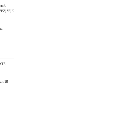
gent
 FPZJ3EJK
ma
ATE
dah 10