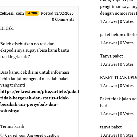
pengiriman saya ur
dengan nomor resi
Cekresi. com
Posted 12/02/2025
34.20K
0
Comments
1 Answer
|
0 Votes
Hi Kak,
paket belum diteri
1 Answer
|
0 Votes
Boleh disebutkan no resi dan
ekspedisinya supaya bisa kami bantu
Tanya paket
tracking/lacak ?
1 Answer
|
0 Votes
Bisa kamu cek disini untuk informasi
PAKET TIDAK UPD
lebih lanjut mengenai masalah paket
yang terhenti
1 Answer
|
0 Votes
https://cekresi.com/plus/article/paket-
tidak-bergerak-dan-status-tidak-
Paket tidak jalan u
berubah-ini-penyebab-dan-
hari
solusinya
.
1 Answer
|
0 Votes
Terima kasih
tanya paket
1 Answer
|
0 Votes
Cekresi. com
Answered question