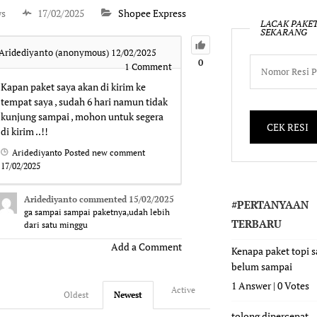
ws
17/02/2025
Shopee Express
LACAK PAKE
SEKARANG
Aridediyanto (anonymous)
12/02/2025
0
1
Comment
Kapan paket saya akan di kirim ke
tempat saya , sudah 6 hari namun tidak
kunjung sampai , mohon untuk segera
di kirim ..!!
Aridediyanto
Posted new comment
17/02/2025
Aridediyanto
commented
15/02/2025
#PERTANYAAN
ga sampai sampai paketnya,udah lebih
TERBARU
dari satu minggu
Add a Comment
Kenapa paket topi 
belum sampai
1 Answer
|
0 Votes
Active
Oldest
Newest
tolong dipercepat