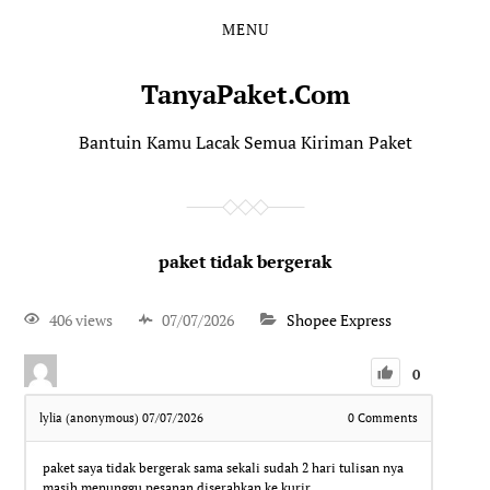
MENU
TanyaPaket.Com
Bantuin Kamu Lacak Semua Kiriman Paket
paket tidak bergerak
406 views
07/07/2026
Shopee Express
0
lylia (anonymous)
07/07/2026
0
Comments
paket saya tidak bergerak sama sekali sudah 2 hari tulisan nya
masih menunggu pesanan diserahkan ke kurir