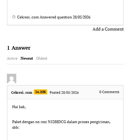
Cekresi. com
Answered question
28/05/2026
Add a Comment
1
Answer
Active
Newest
Oldest
34.20K
0
Comments
Cekresi. com
Posted 28/05/2026
Hai kak,
Paket dengan no resi N5288DCG dalam proses pengiriman,
sbb: