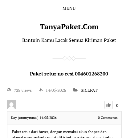
MENU
TanyaPaket.Com
Bantuin Kamu Lacak Semua Kiriman Paket
Paket retur no resi 004601268200
728 views
14/05/2026
SICEPAT
0
Kay (anonymous)
14/05/2026
0
Comments
Paket retur dari buyer, dengan memakai akun shopee dan
alamat yang berbeda untuk dikirimkan paketnya, dan di retur