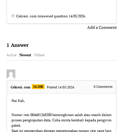
Cekresi. com
Answered question
14/05/2026
Add a Comment
1
Answer
Active
Newest
Oldest
34.20K
0
Comments
Cekresi. com
Posted 14/05/2026
Hai Kak,
Nomor resi 004601268200 kemungkinan salah atau masih dalam
proses penginputan data. Coba minta kembali kepada pengirim
paket.
Saat ini pengecekan dengan menggunakan nomor resi yang lain