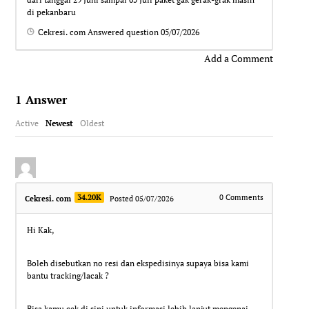
di pekanbaru
Cekresi. com
Answered question
05/07/2026
Add a Comment
1
Answer
Active
Newest
Oldest
34.20K
0
Comments
Cekresi. com
Posted 05/07/2026
Hi Kak,
Boleh disebutkan no resi dan ekspedisinya supaya bisa kami
bantu tracking/lacak ?
Bisa kamu cek di sini untuk informasi lebih lanjut mengenai