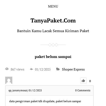
MENU
TanyaPaket.Com
Bantuin Kamu Lacak Semua Kiriman Paket
paket belum sampai
867 views
01/12/2025
Shopee Express
0
qq (anonymous)
01/12/2025
0
Comments
data pengiriman paket tdk diupdate, paket belum sampai