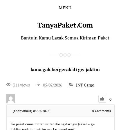
MENU
TanyaPaket.Com
Bantuin Kamu Lacak Semua Kiriman Paket
lama gak bergerak di gw jaktim
311 views
05/07/2026
JNT Cargo
0
- (anonymous)
03/07/2026
0
Comments
ko paket cuma muter muter doang dari gw Jaksel – gw
Jaktim,padahal ngirim nya ke pamulang?