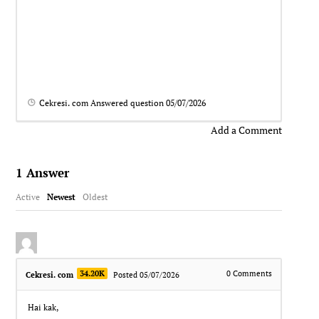
Cekresi. com
Answered question
05/07/2026
Add a Comment
1
Answer
Active
Newest
Oldest
34.20K
0
Comments
Cekresi. com
Posted 05/07/2026
Hai kak,