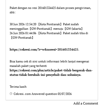
Paket dengan no resi 201601334425 dalam proses pengiriman,
sbb:
30 Jun 2026 12:54:20 【Kota Pontianak】Paket sudah
meninggalkan【GW-Pontianak】menuju【GW-Jakarta】
26 Jun 2026 01:44:06 【Kota Pontianak】Paket sudah tiba di
【GW-Pontianak】
https://cekresi.com/?r=w&noresi=201601334425
.
Bisa kamu cek di sini untuk informasi lebih lanjut mengenai
masalah paket yang terhenti
https://cekresi.com/plus/article/paket-tidak-bergerak-dan-
status-tidak-berubah-ini-penyebab-dan-solusinya
.
Terima kasih
Cekresi. com
Answered question
05/07/2026
Add a Comment