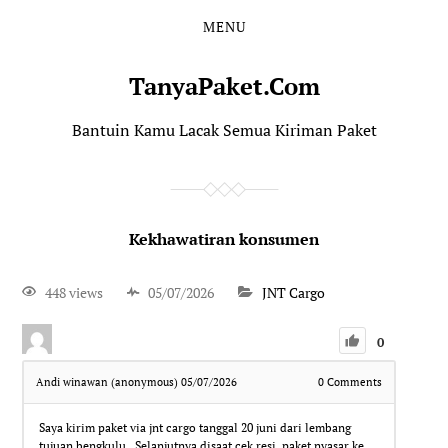
MENU
TanyaPaket.Com
Bantuin Kamu Lacak Semua Kiriman Paket
Kekhawatiran konsumen
448 views
05/07/2026
JNT Cargo
0
Andi winawan (anonymous)
05/07/2026
0
Comments
Saya kirim paket via jnt cargo tanggal 20 juni dari lembang
tujuan bengkulu.. Selanjutnya disaat cek resi, paket nyasar ke