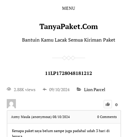
MENU
TanyaPaket.Com
Bantuin Kamu Lacak Semua Kiriman Paket
11LP1728048181212
2.88K views
09/10/2024
Lion Parcel
0
Asmy Maula (anonymous)
08/10/2024
0
Comments
Kenapa paket saya belum sampe juga padahal udah 3 hari di
Jepara