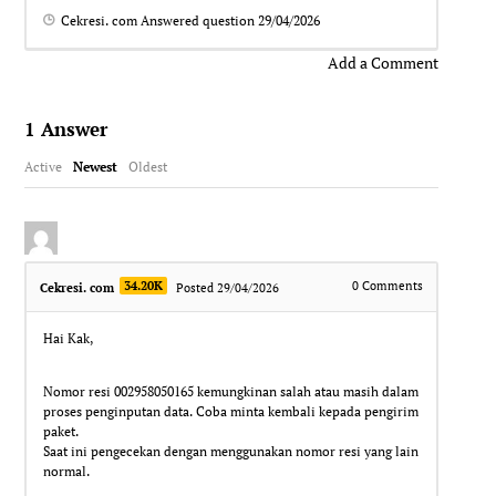
Cekresi. com
Answered question
29/04/2026
Add a Comment
1
Answer
Active
Newest
Oldest
34.20K
0
Comments
Cekresi. com
Posted 29/04/2026
Hai Kak,
Nomor resi 002958050165 kemungkinan salah atau masih dalam
proses penginputan data. Coba minta kembali kepada pengirim
paket.
Saat ini pengecekan dengan menggunakan nomor resi yang lain
normal.