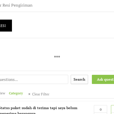
Search
Ask quest
New
Category
Clear Filter
Status paket sudah di terima tapi saya belum
0
menerima barangnya