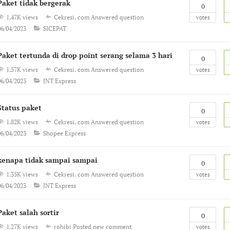
Paket tidak bergerak
0
1.47K views
Cekresi. com
Answered question
votes
06/04/2023
SICEPAT
Paket tertunda di drop point serang selama 3 hari
0
1.57K views
Cekresi. com
Answered question
votes
06/04/2023
JNT Express
Status paket
0
1.82K views
Cekresi. com
Answered question
votes
06/04/2023
Shopee Express
kenapa tidak sampai sampai
0
1.35K views
Cekresi. com
Answered question
votes
06/04/2023
JNT Express
Paket salah sortir
0
1.27K views
rohibi
Posted new comment
votes