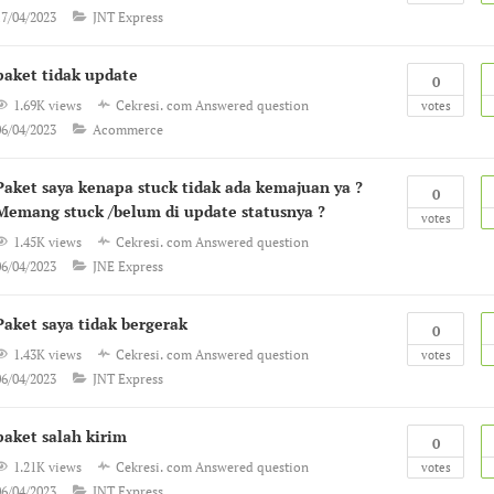
17/04/2023
JNT Express
paket tidak update
0
1.69K views
Cekresi. com
Answered question
votes
06/04/2023
Acommerce
Paket saya kenapa stuck tidak ada kemajuan ya ?
0
Memang stuck /belum di update statusnya ?
votes
1.45K views
Cekresi. com
Answered question
06/04/2023
JNE Express
Paket saya tidak bergerak
0
1.43K views
Cekresi. com
Answered question
votes
06/04/2023
JNT Express
paket salah kirim
0
1.21K views
Cekresi. com
Answered question
votes
06/04/2023
JNT Express