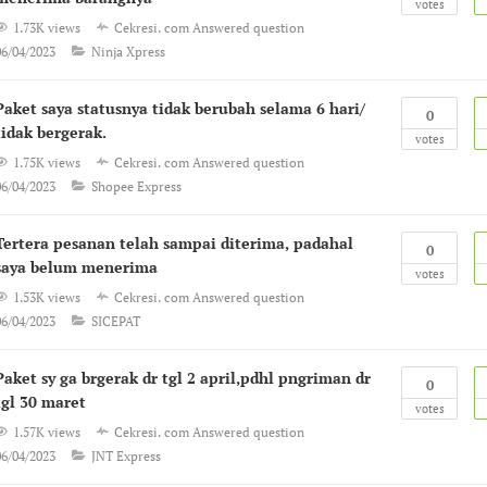
votes
1.73K views
Cekresi. com
Answered question
06/04/2023
Ninja Xpress
Paket saya statusnya tidak berubah selama 6 hari/
0
tidak bergerak.
votes
1.75K views
Cekresi. com
Answered question
06/04/2023
Shopee Express
Tertera pesanan telah sampai diterima, padahal
0
saya belum menerima
votes
1.53K views
Cekresi. com
Answered question
06/04/2023
SICEPAT
Paket sy ga brgerak dr tgl 2 april,pdhl pngriman dr
0
tgl 30 maret
votes
1.57K views
Cekresi. com
Answered question
06/04/2023
JNT Express