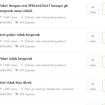
Paket dengan resi JP8416454415 kenapa gk
0
bergerak sama sekali
votes
1.45K views
Cekresi. com
Answered question
06/04/2023
JNT Express
Resi paket tidak bergerak
0
1.51K views
Cekresi. com
Answered question
votes
06/04/2023
JNE Express
Paket tidak bergerak
0
1.50K views
Cekresi. com
Answered question
votes
06/04/2023
JNT Express
Resi tidak bisa dicek
0
1.28K views
Utari ari mulyani
Posted new comment
votes
10/04/2023
JNE Express