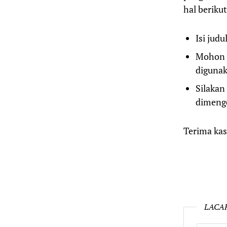
hal berikut
Isi jud
Mohon 
digunak
Silaka
dimenge
Terima kas
LACA