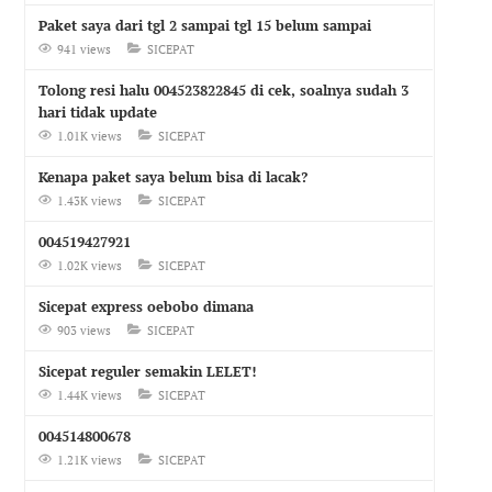
Paket saya dari tgl 2 sampai tgl 15 belum sampai
941 views
SICEPAT
Tolong resi halu 004523822845 di cek, soalnya sudah 3
hari tidak update
1.01K views
SICEPAT
Kenapa paket saya belum bisa di lacak?
1.43K views
SICEPAT
004519427921
1.02K views
SICEPAT
Sicepat express oebobo dimana
903 views
SICEPAT
Sicepat reguler semakin LELET!
1.44K views
SICEPAT
004514800678
1.21K views
SICEPAT