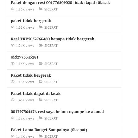
Paket dengan resi 001776509020 tidak dapat dilacak
1.16K views
SICEPAT
paket tidak bergerak
1.33K views
SICEPAT
Resi TKP5052766480 kenapa tidak bergerak
1.24K views
SICEPAT
oid2973345281
1.16K views
SICEPAT
Paket tidak bergerak
1.16K views
SICEPAT
Paket tidak dapat di lacak
1.46K views
SICEPAT
001797564476 resi saya belum nyampe ke alamat
1.77K views
SICEPAT
Paket Lama Banget Sampainya (Sicepat)
1.44K views
SICEPAT