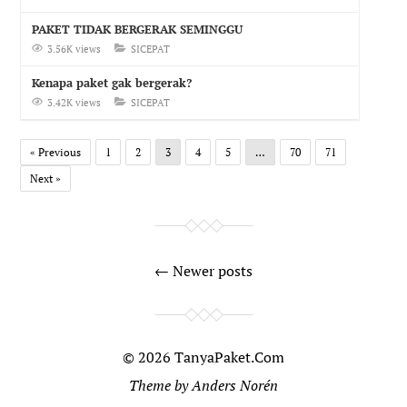
PAKET TIDAK BERGERAK SEMINGGU
3.56K views
SICEPAT
Kenapa paket gak bergerak?
3.42K views
SICEPAT
« Previous
1
2
3
4
5
…
70
71
Next »
← Newer posts
© 2026
TanyaPaket.Com
Theme by
Anders Norén