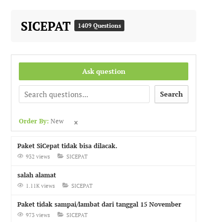
SICEPAT
1409 Questions
Ask question
Search
Order By:
New
Paket SiCepat tidak bisa dilacak.
932 views
SICEPAT
salah alamat
1.11K views
SICEPAT
Paket tidak sampai/lambat dari tanggal 15 November
973 views
SICEPAT