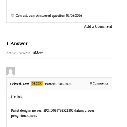
Cekresi. com
Answered question
01/06/2026
Add a Comment
1
Answer
Active
Newest
Oldest
34.26K
0
Comments
Cekresi. com
Posted 01/06/2026
Hai kak,
Paket dengan no resi SPXID064736521305 dalam proses
pengiriman, sbb: