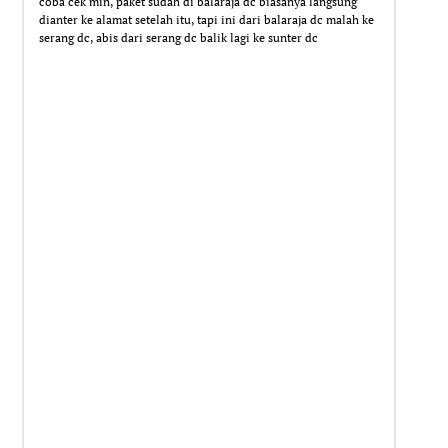
coba cek min, paket sudah di balaraja dc biasanya langsung
dianter ke alamat setelah itu, tapi ini dari balaraja dc malah ke
serang dc, abis dari serang dc balik lagi ke sunter dc