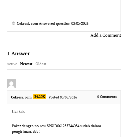
Cekresi. com
Answered question
03/05/2026
Add a Comment
1
Answer
Active
Newest
Oldest
34.20K
0
Comments
Cekresi. com
Posted 03/05/2026
Hai kak,
Paket dengan no resi SPXID061255744054 sudah dalam
pengiriman, sbb: