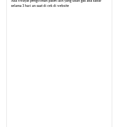
Ada riwayat pengiriman paket lain yang udah gak ada kabar
selama 3 hari an saat di cek di website